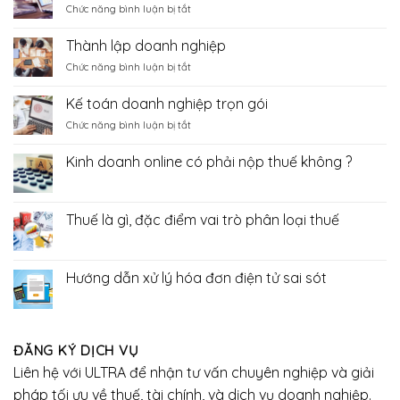
ở
Chức năng bình luận bị tắt
toán,
thủ
Dịch
báo
tục,
vụ
cáo
Thành lập doanh nghiệp
bãi
báo
tài
bỏ
ở
Chức năng bình luận bị tắt
cáo
chính
7
Thành
thuế,
thủ
lập
báo
Kế toán doanh nghiệp trọn gói
tục
doanh
cáo
trong
ở
Chức năng bình luận bị tắt
nghiệp
tài
lĩnh
Kế
chính
vực
toán
Kinh doanh online có phải nộp thuế không ?
hải
doanh
Không
quan
nghiệp
có
trọn
bình
luận
gói
Thuế là gì, đặc điểm vai trò phân loại thuế
ở
Kinh
Không
doanh
có
online
bình
có
luận
Hướng dẫn xử lý hóa đơn điện tử sai sót
phải
ở
nộp
Thuế
Không
thuế
là
có
không
gì,
bình
?
đặc
luận
điểm
ở
ĐĂNG KÝ DỊCH VỤ
vai
Hướng
trò
dẫn
Liên hệ với ULTRA để nhận tư vấn chuyên nghiệp và giải
phân
xử
loại
lý
pháp tối ưu về thuế, tài chính, và dịch vụ doanh nghiệp.
thuế
hóa