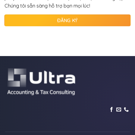
đơn
Chúng tôi sẵn sàng hỗ trợ bạn mọi lúc!
điện
tử
sai
ĐĂNG KÝ
sót