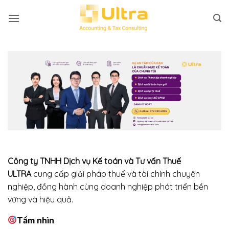
Bỏ
qua
nội
dung
Công ty TNHH Dịch vụ Kế toán và Tư vấn Thuế
ULTRA
cung cấp giải pháp thuế và tài chính chuyên
nghiệp, đồng hành cùng doanh nghiệp phát triển bền
vững và hiệu quả.
Tầm nhìn