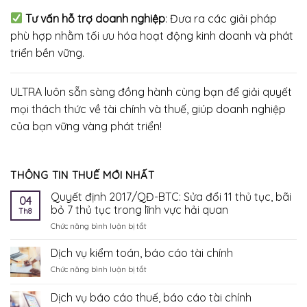
Tư vấn hỗ trợ doanh nghiệp
: Đưa ra các giải pháp
phù hợp nhằm tối ưu hóa hoạt động kinh doanh và phát
triển bền vững.
ULTRA luôn sẵn sàng đồng hành cùng bạn để giải quyết
mọi thách thức về tài chính và thuế, giúp doanh nghiệp
của bạn vững vàng phát triển!
THÔNG TIN THUẾ MỚI NHẤT
Quyết định 2017/QĐ-BTC: Sửa đổi 11 thủ tục, bãi
04
bỏ 7 thủ tục trong lĩnh vực hải quan
Th8
ở
Chức năng bình luận bị tắt
Quyết
định
Dịch vụ kiểm toán, báo cáo tài chính
2017/QĐ-
ở
Chức năng bình luận bị tắt
BTC:
Dịch
Sửa
vụ
Dịch vụ báo cáo thuế, báo cáo tài chính
đổi
kiểm
11