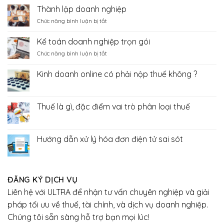
tục,
vụ
cáo
Thành lập doanh nghiệp
bãi
báo
tài
bỏ
ở
Chức năng bình luận bị tắt
cáo
chính
7
Thành
thuế,
thủ
lập
báo
Kế toán doanh nghiệp trọn gói
tục
doanh
cáo
trong
ở
Chức năng bình luận bị tắt
nghiệp
tài
lĩnh
Kế
chính
vực
toán
Kinh doanh online có phải nộp thuế không ?
hải
doanh
Không
quan
nghiệp
có
trọn
bình
luận
gói
Thuế là gì, đặc điểm vai trò phân loại thuế
ở
Kinh
Không
doanh
có
online
bình
có
luận
Hướng dẫn xử lý hóa đơn điện tử sai sót
phải
ở
nộp
Thuế
Không
thuế
là
có
không
gì,
bình
?
đặc
luận
điểm
ở
ĐĂNG KÝ DỊCH VỤ
vai
Hướng
trò
dẫn
Liên hệ với ULTRA để nhận tư vấn chuyên nghiệp và giải
phân
xử
loại
lý
pháp tối ưu về thuế, tài chính, và dịch vụ doanh nghiệp.
thuế
hóa
đơn
Chúng tôi sẵn sàng hỗ trợ bạn mọi lúc!
điện