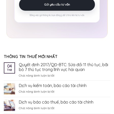
Bằng việc gửi thông tin, bạn đồng ý để Ultra liên hệ tư vấn.
THÔNG TIN THUẾ MỚI NHẤT
Quyết định 2017/QĐ-BTC: Sửa đổi 11 thủ tục, bãi
04
bỏ 7 thủ tục trong lĩnh vực hải quan
Th8
ở
Chức năng bình luận bị tắt
Quyết
định
Dịch vụ kiểm toán, báo cáo tài chính
2017/QĐ-
ở
Chức năng bình luận bị tắt
BTC:
Dịch
Sửa
vụ
Dịch vụ báo cáo thuế, báo cáo tài chính
đổi
kiểm
11
ở
Chức năng bình luận bị tắt
toán,
thủ
Dịch
báo