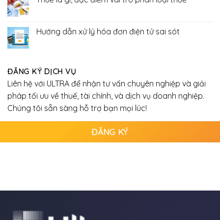
ở
Kinh
Không
doanh
có
online
bình
có
luận
Hướng dẫn xử lý hóa đơn điện tử sai sót
phải
ở
nộp
Thuế
Không
thuế
là
có
không
gì,
bình
?
đặc
luận
điểm
ở
ĐĂNG KÝ DỊCH VỤ
vai
Hướng
trò
dẫn
Liên hệ với ULTRA để nhận tư vấn chuyên nghiệp và giải
phân
xử
loại
lý
pháp tối ưu về thuế, tài chính, và dịch vụ doanh nghiệp.
thuế
hóa
đơn
Chúng tôi sẵn sàng hỗ trợ bạn mọi lúc!
điện
tử
sai
ĐĂNG KÝ
sót