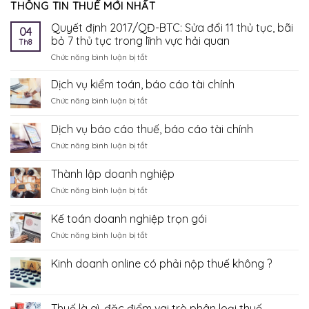
THÔNG TIN THUẾ MỚI NHẤT
Quyết định 2017/QĐ-BTC: Sửa đổi 11 thủ tục, bãi
04
bỏ 7 thủ tục trong lĩnh vực hải quan
Th8
ở
Chức năng bình luận bị tắt
Quyết
định
Dịch vụ kiểm toán, báo cáo tài chính
2017/QĐ-
ở
Chức năng bình luận bị tắt
BTC:
Dịch
Sửa
vụ
Dịch vụ báo cáo thuế, báo cáo tài chính
đổi
kiểm
11
ở
Chức năng bình luận bị tắt
toán,
thủ
Dịch
báo
tục,
vụ
cáo
Thành lập doanh nghiệp
bãi
báo
tài
bỏ
ở
Chức năng bình luận bị tắt
cáo
chính
7
Thành
thuế,
thủ
lập
báo
Kế toán doanh nghiệp trọn gói
tục
doanh
cáo
trong
ở
Chức năng bình luận bị tắt
nghiệp
tài
lĩnh
Kế
chính
vực
toán
Kinh doanh online có phải nộp thuế không ?
hải
doanh
Không
quan
nghiệp
có
trọn
bình
luận
gói
Thuế là gì, đặc điểm vai trò phân loại thuế