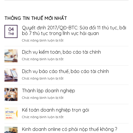
THÔNG TIN THUẾ MỚI NHẤT
Quyết định 2017/QĐ-BTC: Sửa đổi 11 thủ tục, bãi
04
bỏ 7 thủ tục trong lĩnh vực hải quan
Th8
ở
Chức năng bình luận bị tắt
Quyết
định
Dịch vụ kiểm toán, báo cáo tài chính
2017/QĐ-
ở
Chức năng bình luận bị tắt
BTC:
Dịch
Sửa
vụ
Dịch vụ báo cáo thuế, báo cáo tài chính
đổi
kiểm
11
ở
Chức năng bình luận bị tắt
toán,
thủ
Dịch
báo
tục,
vụ
cáo
Thành lập doanh nghiệp
bãi
báo
tài
bỏ
ở
Chức năng bình luận bị tắt
cáo
chính
7
Thành
thuế,
thủ
lập
báo
Kế toán doanh nghiệp trọn gói
tục
doanh
cáo
trong
ở
Chức năng bình luận bị tắt
nghiệp
tài
lĩnh
Kế
chính
vực
toán
Kinh doanh online có phải nộp thuế không ?
hải
doanh