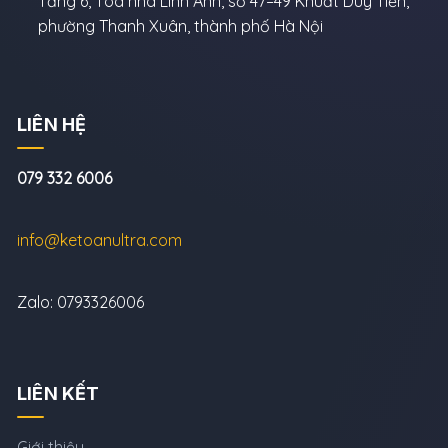
Tầng 6, Tòa nhà Linh Anh, số 47–49 Khuất Duy Tiến,
phường Thanh Xuân, thành phố Hà Nội
LIÊN HỆ
079 332 6006
info@ketoanultra.com
Zalo: 0793326006
LIÊN KẾT
Giới thiệu