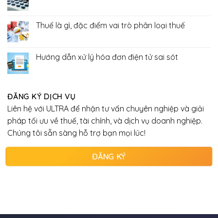
Không
quan
nghiệp
có
trọn
bình
luận
gói
Thuế là gì, đặc điểm vai trò phân loại thuế
ở
Kinh
Không
doanh
có
online
bình
có
luận
Hướng dẫn xử lý hóa đơn điện tử sai sót
phải
ở
nộp
Thuế
Không
thuế
là
có
không
gì,
bình
?
đặc
luận
điểm
ở
ĐĂNG KÝ DỊCH VỤ
vai
Hướng
trò
dẫn
Liên hệ với ULTRA để nhận tư vấn chuyên nghiệp và giải
phân
xử
loại
lý
pháp tối ưu về thuế, tài chính, và dịch vụ doanh nghiệp.
thuế
hóa
đơn
Chúng tôi sẵn sàng hỗ trợ bạn mọi lúc!
điện
tử
sai
ĐĂNG KÝ
sót