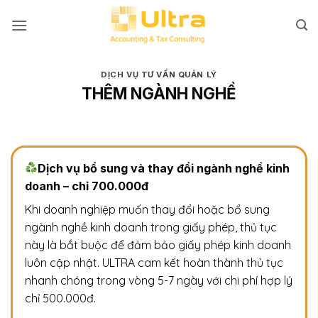
Bỏ
qua
nội
dung
DỊCH VỤ TƯ VẤN QUẢN LÝ
THÊM NGÀNH NGHỀ
Dịch vụ bổ sung và thay đổi ngành nghề kinh
doanh – chỉ 700.000đ
Khi doanh nghiệp muốn thay đổi hoặc bổ sung
ngành nghề kinh doanh trong giấy phép, thủ tục
này là bắt buộc để đảm bảo giấy phép kinh doanh
luôn cập nhật. ULTRA cam kết hoàn thành thủ tục
nhanh chóng trong vòng 5-7 ngày với chi phí hợp lý
chỉ 500.000đ.