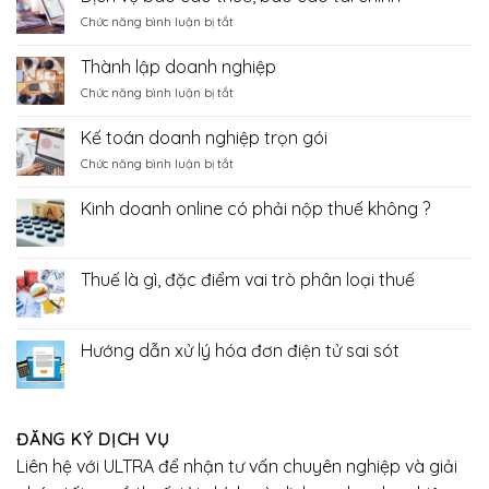
kiểm
11
ở
Chức năng bình luận bị tắt
toán,
thủ
Dịch
báo
tục,
vụ
cáo
Thành lập doanh nghiệp
bãi
báo
tài
bỏ
ở
Chức năng bình luận bị tắt
cáo
chính
7
Thành
thuế,
thủ
lập
báo
Kế toán doanh nghiệp trọn gói
tục
doanh
cáo
trong
ở
Chức năng bình luận bị tắt
nghiệp
tài
lĩnh
Kế
chính
vực
toán
Kinh doanh online có phải nộp thuế không ?
hải
doanh
Không
quan
nghiệp
có
trọn
bình
luận
gói
Thuế là gì, đặc điểm vai trò phân loại thuế
ở
Kinh
Không
doanh
có
online
bình
có
luận
Hướng dẫn xử lý hóa đơn điện tử sai sót
phải
ở
nộp
Thuế
Không
thuế
là
có
không
gì,
bình
?
đặc
luận
điểm
ở
ĐĂNG KÝ DỊCH VỤ
vai
Hướng
trò
dẫn
Liên hệ với ULTRA để nhận tư vấn chuyên nghiệp và giải
phân
xử
loại
lý