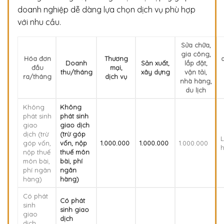
doanh nghiệp dễ dàng lựa chọn dịch vụ phù hợp
với nhu cầu.
Sửa chữa,
gia công,
Hóa đơn
Thương
Doanh
Sản xuất,
lắp đặt,
đầu
mại,
thu/tháng
xây dựng
vận tải,
ra/tháng
dịch vụ
nhà hàng,
du lịch
Không
Không
phát sinh
phát sinh
giao
giao dịch
dịch (trừ
(trừ góp
L
góp vốn,
vốn, nộp
1.000.000
1.000.000
1.000.000
nộp thuế
thuế môn
môn bài,
bài, phí
phí ngân
ngân
hàng)
hàng)
Có phát
Có phát
sinh
sinh giao
giao
dịch
dịch