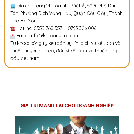
Địa chỉ: Tầng 14, Tòa nhà Việt Á, Số 9, Phố Duy
Tân, Phường Dịch Vọng Hậu, Quận Cầu Giấy, Thành
phố Hà Nội
Hotline: 0359 760 357 I 0793 326 006
Email: info@ketoanultra.com
Từ khóa: công ty kế toán uy tín, dịch vụ kế toán và
thuế chuyên nghiệp, đơn vị kế toán và thuế hàng
đầu việt nam
GIÁ TRỊ MANG LẠI CHO DOANH NGHIỆP