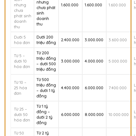
nhưng
L
nhưng
1.600.000
1.600.000
1.600.000
chưa phát
chưa
sinh
phát sinh
doanh
doanh
thu
thu
Dưới 5
Dưới 200
L
2.400.000
3.000.000
3.600.000
hóa đơn
triệu đồng
Từ 200
Từ 5 –
triệu đồng
L
dưới 10
3.000.000
4.000.000
5.000.000
– dưới 500
hóa đơn
triệu đồng
Từ 500
Từ 10 –
triệu đồng
L
25 hóa
4.400.000
6.000.000
7.400.000
– dưới 1 tỷ
đơn
đồng
Từ 1 tỷ
Từ 25 –
đồng –
L
dưới 50
6.000.000
8.000.000
10.000.000
dưới 2 tỷ
hóa đơn
đồng
Từ 50
Từ 2 tỷ
L