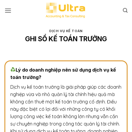
Bỏ
qua
nội
dung
DỊCH VỤ KẾ TOÁN
GHI SỔ KẾ TOÁN TRƯỞNG
Lý do doanh nghiệp nên sử dụng dịch vụ kế
toán trưởng?
Dịch vụ kế toán trưởng là giải pháp giúp các doanh
nghiệp vừa và nhỏ quản lý tài chính hiệu quả mà
không cần thuê một kế toán trưởng cố định. Điều
này đặc biệt có lợi đối với những công ty có khối
lượng công việc kế toán không lớn nhưng vẫn cần
sự chuyên nghiệp trong công tác quản lý tài chính.
Khi sử dụng dịch vụ kế toán trưởng, doanh nghiệp