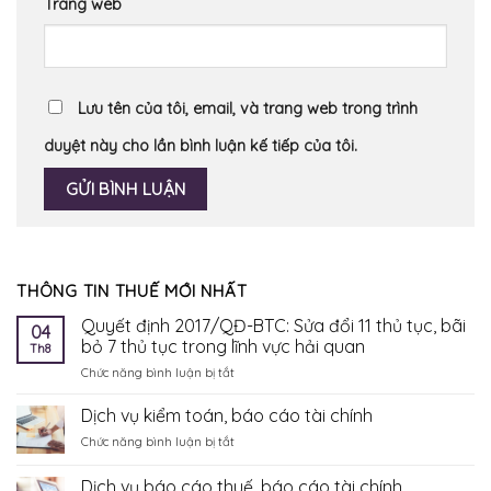
Trang web
Lưu tên của tôi, email, và trang web trong trình
duyệt này cho lần bình luận kế tiếp của tôi.
THÔNG TIN THUẾ MỚI NHẤT
Quyết định 2017/QĐ-BTC: Sửa đổi 11 thủ tục, bãi
04
bỏ 7 thủ tục trong lĩnh vực hải quan
Th8
ở
Chức năng bình luận bị tắt
Quyết
định
Dịch vụ kiểm toán, báo cáo tài chính
2017/QĐ-
ở
Chức năng bình luận bị tắt
BTC:
Dịch
Sửa
vụ
Dịch vụ báo cáo thuế, báo cáo tài chính
đổi