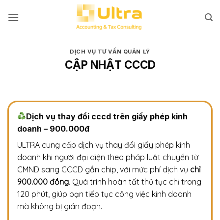
Bỏ
qua
nội
dung
DỊCH VỤ TƯ VẤN QUẢN LÝ
CẬP NHẬT CCCD
Dịch vụ thay đổi cccd trên giấy phép kinh
doanh – 900.000đ
ULTRA cung cấp dịch vụ thay đổi giấy phép kinh
doanh khi người đại diện theo pháp luật chuyển từ
CMND sang CCCD gắn chip, với mức phí dịch vụ
chỉ
900.000 đồng
. Quá trình hoàn tất thủ tục chỉ trong
120 phút, giúp bạn tiếp tục công việc kinh doanh
mà không bị gián đoạn.