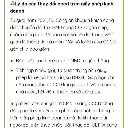
Lý do cần thay đổi cccd trên giấy phép kinh
doanh
Từ giữa năm 2021, Bộ Công an khuyến khích công
dân chuyển đổi từ CMND sang CCCD gắn chip,
nhằm nâng cao độ bảo mật và tiện lợi trong việc
quản lý thông tin cá nhân. Một số lợi ích của CCCD
gắn chip bao gồm:
Bảo mật cao hơn so với CMND truyền thống.
Tích hợp nhiều giấy tờ quan trọng như giấy
phép lái xe, sổ hộ khẩu, sổ BHXH… Giúp bạn chỉ
cần mang theo CCCD khi giao dịch với cơ quan
nhà nước, tiết kiệm thời gian và công sức.
Tuy nhiên, việc chuyển từ CMND sang CCCD cũng
đồng nghĩa với việc bạn phải cập nhật lại thông tin
trên giấy phép kinh doanh, nhất là khi thông tin
người đại diện theo pháp luật thay đổi. ULTRA cung