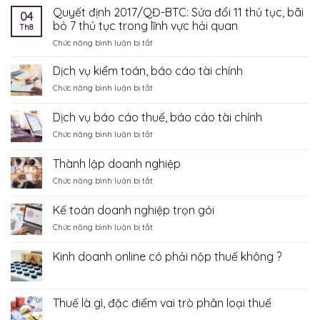
Quyết định 2017/QĐ-BTC: Sửa đổi 11 thủ tục, bãi
04
bỏ 7 thủ tục trong lĩnh vực hải quan
Th8
ở
Chức năng bình luận bị tắt
Quyết
định
Dịch vụ kiểm toán, báo cáo tài chính
2017/QĐ-
ở
Chức năng bình luận bị tắt
BTC:
Dịch
Sửa
vụ
Dịch vụ báo cáo thuế, báo cáo tài chính
đổi
kiểm
11
ở
Chức năng bình luận bị tắt
toán,
thủ
Dịch
báo
tục,
vụ
cáo
Thành lập doanh nghiệp
bãi
báo
tài
bỏ
ở
Chức năng bình luận bị tắt
cáo
chính
7
Thành
thuế,
thủ
lập
báo
Kế toán doanh nghiệp trọn gói
tục
doanh
cáo
trong
ở
Chức năng bình luận bị tắt
nghiệp
tài
lĩnh
Kế
chính
vực
toán
Kinh doanh online có phải nộp thuế không ?
hải
doanh
Không
quan
nghiệp
có
trọn
bình
luận
gói
Thuế là gì, đặc điểm vai trò phân loại thuế
ở
Kinh
Không