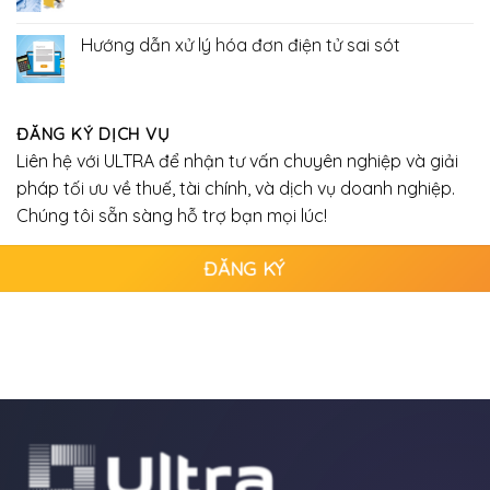
doanh
có
online
bình
có
luận
Hướng dẫn xử lý hóa đơn điện tử sai sót
phải
ở
nộp
Thuế
Không
thuế
là
có
không
gì,
bình
?
đặc
luận
điểm
ở
ĐĂNG KÝ DỊCH VỤ
vai
Hướng
trò
dẫn
Liên hệ với ULTRA để nhận tư vấn chuyên nghiệp và giải
phân
xử
loại
lý
pháp tối ưu về thuế, tài chính, và dịch vụ doanh nghiệp.
thuế
hóa
đơn
Chúng tôi sẵn sàng hỗ trợ bạn mọi lúc!
điện
tử
sai
ĐĂNG KÝ
sót