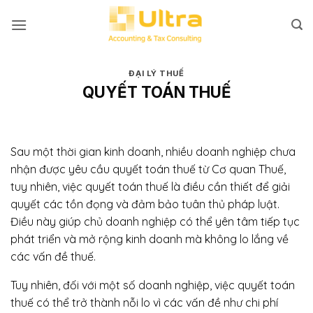
Bỏ
qua
nội
dung
ĐẠI LÝ THUẾ
QUYẾT TOÁN THUẾ
Sau một thời gian kinh doanh, nhiều doanh nghiệp chưa
nhận được yêu cầu quyết toán thuế từ Cơ quan Thuế,
tuy nhiên, việc quyết toán thuế là điều cần thiết để giải
quyết các tồn đọng và đảm bảo tuân thủ pháp luật.
Điều này giúp chủ doanh nghiệp có thể yên tâm tiếp tục
phát triển và mở rộng kinh doanh mà không lo lắng về
các vấn đề thuế.
Tuy nhiên, đối với một số doanh nghiệp, việc quyết toán
thuế có thể trở thành nỗi lo vì các vấn đề như chi phí