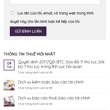
Lưu tên của tôi, email, và trang web trong trình
duyệt này cho lần bình luận kế tiếp của tôi.
THÔNG TIN THUẾ MỚI NHẤT
Quyết định 2017/QĐ-BTC: Sửa đổi 11 thủ tục, bãi
04
bỏ 7 thủ tục trong lĩnh vực hải quan
Th8
ở
Chức năng bình luận bị tắt
Quyết
định
Dịch vụ kiểm toán, báo cáo tài chính
2017/QĐ-
ở
Chức năng bình luận bị tắt
BTC:
Dịch
Sửa
vụ
Dịch vụ báo cáo thuế, báo cáo tài chính
đổi
kiểm
11
ở
Chức năng bình luận bị tắt
toán,
thủ
Dịch
báo
tục,