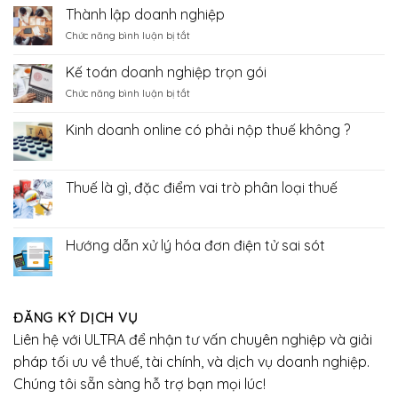
vụ
cáo
Thành lập doanh nghiệp
bãi
báo
tài
bỏ
ở
Chức năng bình luận bị tắt
cáo
chính
7
Thành
thuế,
thủ
lập
báo
Kế toán doanh nghiệp trọn gói
tục
doanh
cáo
trong
ở
Chức năng bình luận bị tắt
nghiệp
tài
lĩnh
Kế
chính
vực
toán
Kinh doanh online có phải nộp thuế không ?
hải
doanh
Không
quan
nghiệp
có
trọn
bình
luận
gói
Thuế là gì, đặc điểm vai trò phân loại thuế
ở
Kinh
Không
doanh
có
online
bình
có
luận
Hướng dẫn xử lý hóa đơn điện tử sai sót
phải
ở
nộp
Thuế
Không
thuế
là
có
không
gì,
bình
?
đặc
luận
điểm
ở
ĐĂNG KÝ DỊCH VỤ
vai
Hướng
trò
dẫn
Liên hệ với ULTRA để nhận tư vấn chuyên nghiệp và giải
phân
xử
loại
lý
pháp tối ưu về thuế, tài chính, và dịch vụ doanh nghiệp.
thuế
hóa
đơn
Chúng tôi sẵn sàng hỗ trợ bạn mọi lúc!
điện