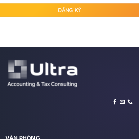
tử
sai
ĐĂNG KÝ
sót
VĂN PHÒNG